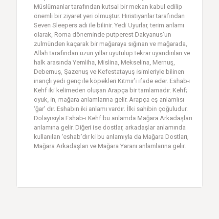
Müslümanlar tarafından kutsal bir mekan kabul edilip
önemli bir ziyaret yeri olmuştur. Hıristiyanlar tarafından
Seven Sleepers adı ile bilinir. Yedi Uyurlar, terim anlamı
olarak, Roma döneminde putperest Dakyanus’un
zulmünden kaçarak bir mağaraya sığınan ve mağarada,
Allah tarafından uzun yıllar uyutulup tekrar uyandırılan ve
halk arasında Yemliha, Mislina, Mekselina, Mernuş,
Debernuş, Şazenuş ve Kefestatayuş isimleriyle bilinen
inançlı yedi genç ile köpekleri Kıtmir’i ifade eder. Eshab-ı
Kehf iki kelimeden oluşan Arapça bir tamlamadır. Kehf;
oyuk, in, mağara anlamlarına gelir. Arapça eş anlamlısı
‘ğar’ dır. Eshabın iki anlamı vardır. İlki sahibin çoğuludur.
Dolayısıyla Eshab-ı Kehf bu anlamda Mağara Arkadaşları
anlamına gelir. Diğeri ise dostlar, arkadaşlar anlamında
kullanılan ‘eshab’dır ki bu anlamıyla da Mağara Dostları,
Mağara Arkadaşları ve Mağara Yaranı anlamlarına gelir.