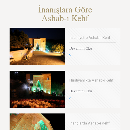
İnanışlara Göre
Ashab-ı Kehf
İslamiyette Ashab-ı Kehf
Devamını Oku
Hristiyanlıkta Ashab-ı Kehf
Devamını Oku
İnançlarda Ashab-ı Kehf