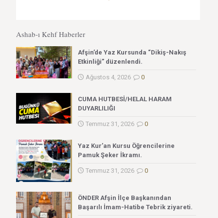
Ashab-ı Kehf Haberler
Afşin’de Yaz Kursunda “Dikiş-Nakış
Etkinliği” düzenlendi.
Ağustos 4, 2026
0
CUMA HUTBESİ/HELAL HARAM
DUYARLILIĞI
Temmuz 31, 2026
0
Yaz Kur’an Kursu Öğrencilerine
Pamuk Şeker İkramı.
Temmuz 31, 2026
0
ÖNDER Afşin İlçe Başkanından
Başarılı İmam-Hatibe Tebrik ziyareti.