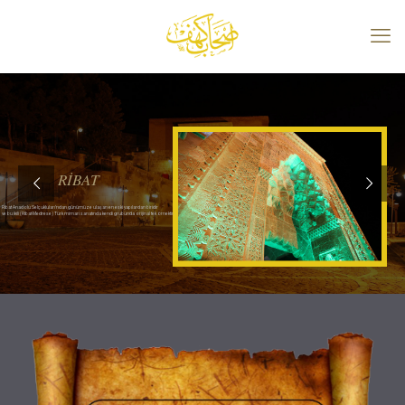
RİBAT
Ribat Anadolu Selçukluları’ndan günümüze ulaşan en eski yapılardan biridir
ve bu ikili (Ribat-Medrese) Türk mimari sanatında kendi grubunda orijinal tek örnektir.